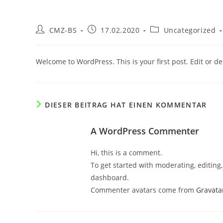
Zum
Inhalt
Beitrags-
Beitrag
Beitrags-
CMZ-BS
17.02.2020
Uncategorized
springen
Autor:
veröffentlicht:
Kategorie:
Welcome to WordPress. This is your first post. Edit or dele
DIESER BEITRAG HAT EINEN KOMMENTAR
A WordPress Commenter
Hi, this is a comment.
To get started with moderating, editin
dashboard.
Commenter avatars come from
Gravata